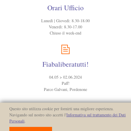
Orari Ufficio
Lunedì | Giovedì: 8.30-18.00
Venerdì: 8.30-17.00
Chiuso il week-end
Fiabaliberatutti!
04.05 > 02.06.2024
Paff!
Parco Galvani, Pordenone
© Fiabaliberatutti! by
Melarancia
/
Privacy
/
Questo sito utilizza cookie per fornirti una migliore esperienza.
Trasparenza
Navigando sul nostro sito accetti l'
Informativa sul trattamento dei Dati
Personali
.